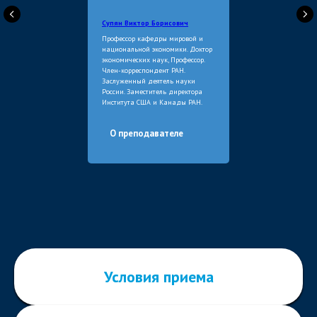
Супян Виктор Борисович
Ответственный секретарь приемной
Профессор кафедры мировой и
национальной экономики. Доктор
комиссии в магистратуру
экономических наук, Профессор.
Журина Александра Владимировна
Член-корреспондент РАН.
a.zhurina@vavt.ru
Заслуженный деятель науки
России. Заместитель директора
Института США и Канады РАН.
График работы приемной комиссии
О преподавателе
Мы в Макс
Сайт Академии
Политика хранения
и обработки персональных
данных
Условия приема