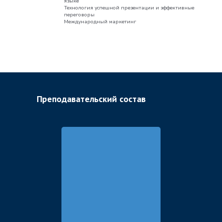
языке
Технология успешной презентации и эффективные
переговоры
Международный маркетинг
Приемная комиссия
Очный приём абитуриентов:
Москва, Воробьевское шоссе, 6А, кабинет
1.218
Преподавательский состав
+7 499 147−54−54
abiturient@vavt.ru
Почтовый адрес:
119 285, г. Москва, Воробьевское шоссе 6А
Начальник отдела по организации
приёмной кампании и работе
с поступающими
Оранжереева Ольга Владимировна
oranzhereeva@vavt.ru